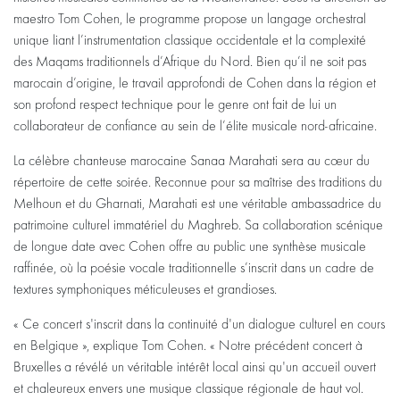
maestro Tom Cohen, le programme propose un langage orchestral
unique liant l’instrumentation classique occidentale et la complexité
des Maqams traditionnels d’Afrique du Nord. Bien qu’il ne soit pas
marocain d’origine, le travail approfondi de Cohen dans la région et
son profond respect technique pour le genre ont fait de lui un
collaborateur de confiance au sein de l’élite musicale nord-africaine.
La célèbre chanteuse marocaine Sanaa Marahati sera au cœur du
répertoire de cette soirée. Reconnue pour sa maîtrise des traditions du
Melhoun et du Gharnati, Marahati est une véritable ambassadrice du
patrimoine culturel immatériel du Maghreb. Sa collaboration scénique
de longue date avec Cohen offre au public une synthèse musicale
raffinée, où la poésie vocale traditionnelle s’inscrit dans un cadre de
textures symphoniques méticuleuses et grandioses.
« Ce concert s'inscrit dans la continuité d'un dialogue culturel en cours
en Belgique », explique Tom Cohen. « Notre précédent concert à
Bruxelles a révélé un véritable intérêt local ainsi qu'un accueil ouvert
et chaleureux envers une musique classique régionale de haut vol.