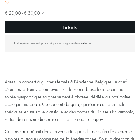
€ 20,00–€ 30,00
tickets
Cet événement est proposé par un organisateur externe.
Après un concert à guichets fermés à l'Ancienne Belgique, le chef
d'orchestre Tom Cohen revient sur la scène bruxelloise pour une
soirée symphonique soigneusement élaborée, dédiée au patrimoine
classique marocain. Ce concert de gala, qui réunira un ensemble
spécialisé en musique classique et des cordes du Brussels Philarmonic,
se tiendra au sein du centre culturel historique Flagey.
Ce spectacle réunit deux univers artistiques distincts afin d’explorer les
histoires musicales communes de la Méditerranée. Sous la direction du