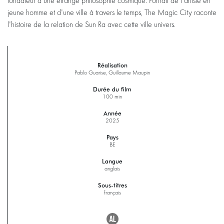
fondateur d'une étrange philosophie cosmique. Portrait de l'artiste en
jeune homme et d'une ville à travers le temps, The Magic City raconte
l'histoire de la relation de Sun Ra avec cette ville univers.
Réalisation
Pablo Guarise, Guillaume Maupin
Durée du film
100 min
Année
2025
Pays
BE
Langue
anglais
Sous-titres
français