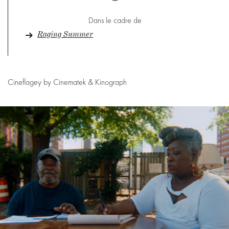
Dans le cadre de
Raging Summer
Cineflagey by Cinematek & Kinograph
Passer