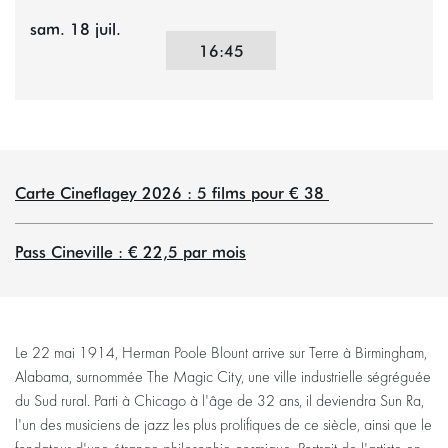
sam. 18 juil.
16:45
Carte Cineflagey 2026 : 5 films pour € 38
Pass Cineville : € 22,5 par mois
Le 22 mai 1914, Herman Poole Blount arrive sur Terre à Birmingham,
omer
Alabama, surnommée The Magic City, une ville industrielle ségréguée
du Sud rural. Parti à Chicago à l'âge de 32 ans, il deviendra Sun Ra,
l'un des musiciens de jazz les plus prolifiques de ce siècle, ainsi que le