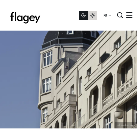
FR
Menu
urban.brussels