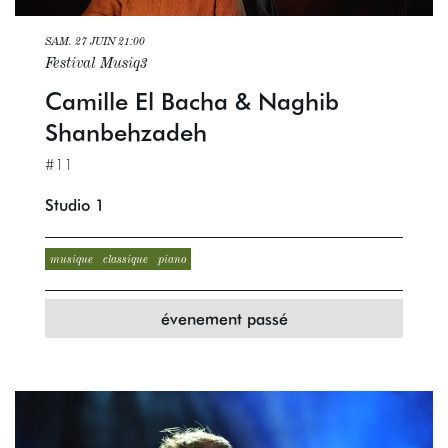
SAM. 27 JUIN
21:00
Festival Musiq3
Camille El Bacha & Naghib
Shanbehzadeh
#11
Studio 1
musique
classique
piano
évenement passé