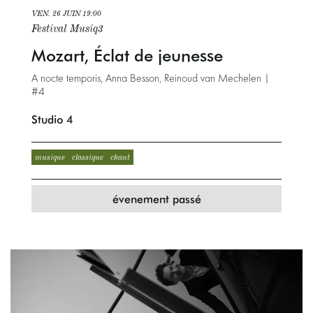
VEN. 26 JUIN
19:00
Festival Musiq3
Mozart, Éclat de jeunesse
A nocte temporis, Anna Besson, Reinoud van Mechelen |
#4
Studio 4
musique
classique
chant
évenement passé