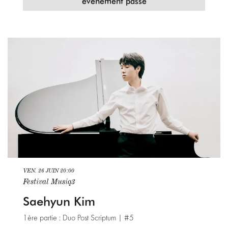
évenement passé
VEN. 26 JUIN
20:00
Festival Musiq3
Saehyun Kim
1ère partie : Duo Post Scriptum | #5