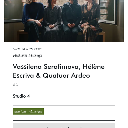
VEN. 26 JUIN
21:00
Festival Musiq3
Vassilena Serafimova, Hélène
Escriva & Quatuor Ardeo
#6
Studio 4
musique
classique