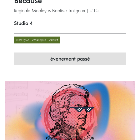
Because
Reginald Mobley & Baptiste Trotignon | #15
Studio 4
musique
classique
chant
évenement passé