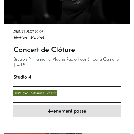
DIM. 28 JUIN
20:00
Festival Musiq3
Concert de Clôture
Brussels Philharmonic, Vlaams Radio Koor & Joana Carneiro
| #18
Studio 4
musique
classique
chant
évenement passé