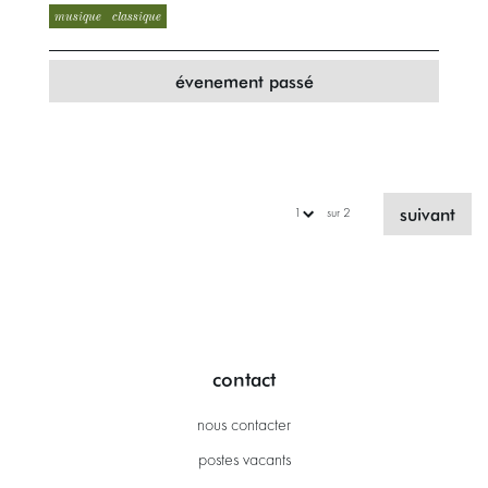
musique
classique
évenement passé
suivant
sur 2
contact
nous contacter
postes vacants