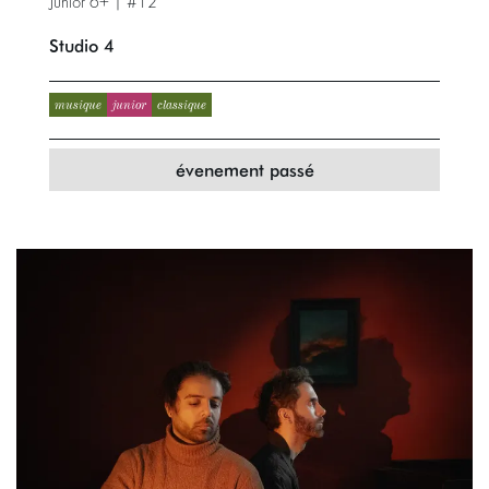
Junior 6+ | #12
Studio 4
musique
junior
classique
évenement passé