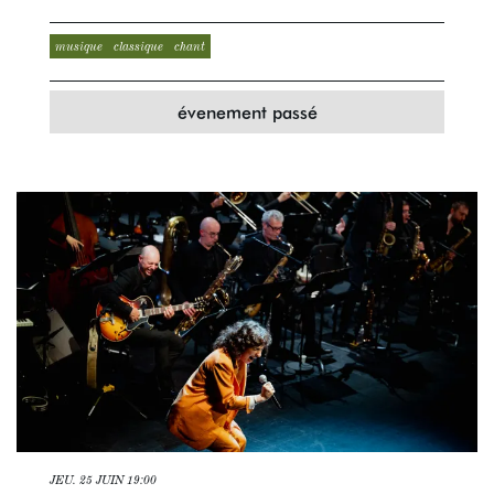
musique
classique
chant
évenement passé
JEU. 25 JUIN
19:00