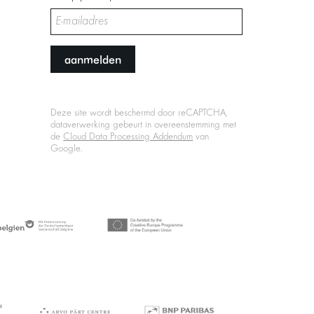
aanmelden
Deze site wordt beschermd door reCAPTCHA,
dataverwerking gebeurt in overeenstemming met
de
Cloud Data Processing Addendum
van
Google.