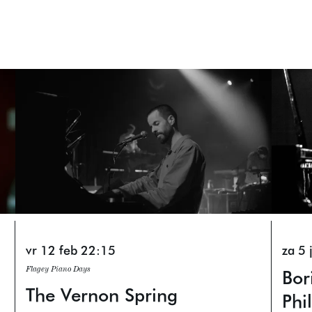
vr 12 feb
22:15
za 5
Bor
Flagey Piano Days
The Vernon Spring
Phi