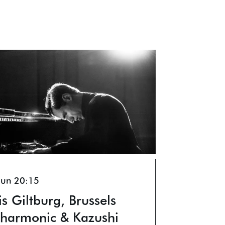
 jun
20:15
is Giltburg, Brussels
lharmonic & Kazushi