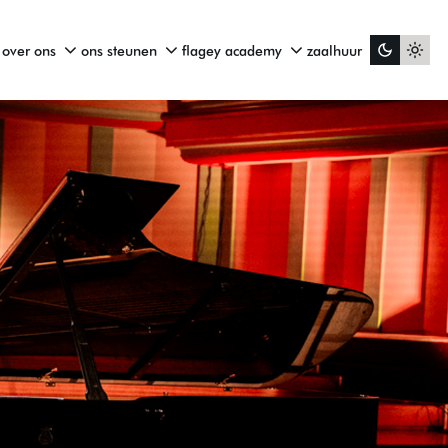
over ons
ons steunen
flagey academy
zaalhuur