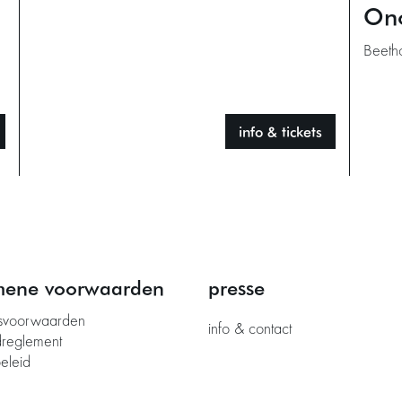
On
Beeth
info & tickets
mene voorwaarden
presse
svoorwaarden
info & contact
dreglement
eleid