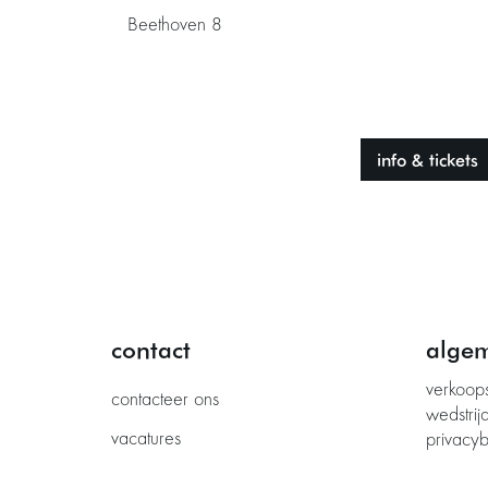
Beethoven 8
info & tickets
contact
alge
verkoop
contacteer ons
wedstrij
vacatures
privacyb