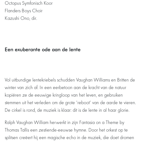
Octopus Symfonisch Koor
Flanders Boys Choir
Kazushi Ono, dir.
Een exuberante ode aan de lente
Vol uitbundige lentekriebels schudden Vaughan Williams en Britten de
winter van zich af. In een eerbetoon aan de kracht van de natuur
kopiëren ze de eeuwige kringloop van het leven, en gebruiken
stemmen uit het verleden om de grote 'reboot' van de aarde te vieren.
De cirkel is rond, de muziek is klaar: dit is de lente in al haar glorie.
Ralph Vaughan William herwerkt in zijn Fantasia on a Theme by
Thomas Tallis een zestiende-eeuwse hymne. Door het orkest op te
splitsen creëert hij een magische echo in de muziek, die doet dromen