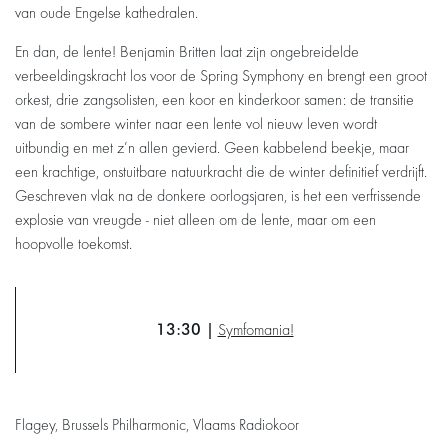
van oude Engelse kathedralen.
En dan, de lente! Benjamin Britten laat zijn ongebreidelde
verbeeldingskracht los voor de Spring Symphony en brengt een groot
orkest, drie zangsolisten, een koor en kinderkoor samen: de transitie
van de sombere winter naar een lente vol nieuw leven wordt
uitbundig en met z’n allen gevierd. Geen kabbelend beekje, maar
een krachtige, onstuitbare natuurkracht die de winter definitief verdrijft.
Geschreven vlak na de donkere oorlogsjaren, is het een verfrissende
explosie van vreugde - niet alleen om de lente, maar om een
hoopvolle toekomst.
13:30 |
Symfomania!
Flagey, Brussels Philharmonic, Vlaams Radiokoor