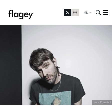
NL
Menu
Isaac Rosenthal