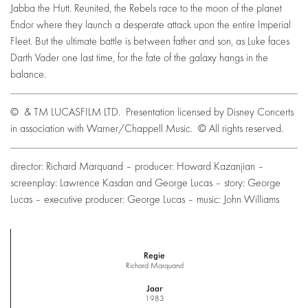
Jabba the Hutt. Reunited, the Rebels race to the moon of the planet
Endor where they launch a desperate attack upon the entire Imperial
Fleet. But the ultimate battle is between father and son, as Luke faces
Darth Vader one last time, for the fate of the galaxy hangs in the
balance.
© & TM LUCASFILM LTD. Presentation licensed by Disney Concerts
in association with Warner/Chappell Music. © All rights reserved.
director: Richard Marquand – producer: Howard Kazanjian –
Inzoomen
screenplay: Lawrence Kasdan and George Lucas – story: George
Lucas – executive producer: George Lucas – music: John Williams
Regie
Richard Marquand
Jaar
1983