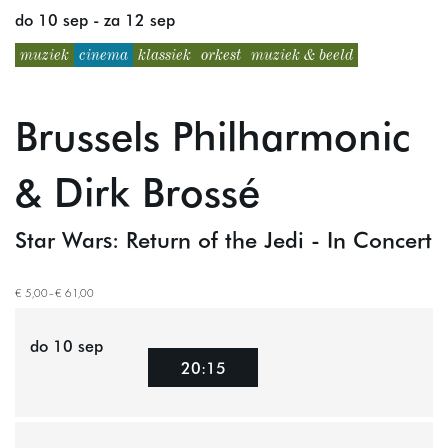
do 10 sep
-
za 12 sep
muziek
cinema
klassiek
orkest
muziek & beeld
Brussels Philharmonic
& Dirk Brossé
Star Wars: Return of the Jedi - In Concert
€ 5,00–€ 61,00
do 10 sep
20:15