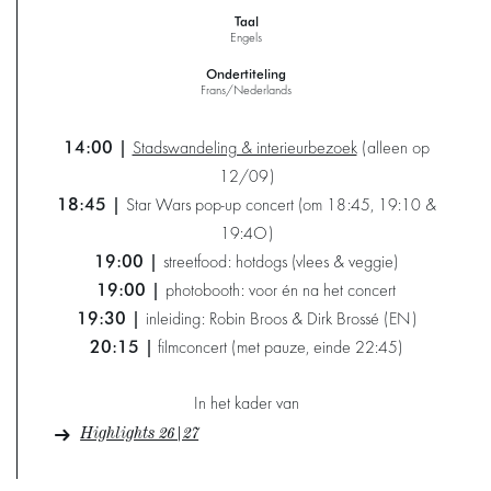
Taal
Engels
Ondertiteling
Frans/Nederlands
14:00 |
Stadswandeling & interieurbezoek
(alleen op
12/09)
18:45
|
Star Wars pop-up concert (om 18:45, 19:10 &
19:4O)
19:00
|
streetfood: hotdogs (vlees & veggie)
19:00
|
photobooth: voor én na het concert
19:30
|
inleiding: Robin Broos & Dirk Brossé (EN)
20:15
|
filmconcert (met pauze, einde 22:45)
In het kader van
Highlights 26|27