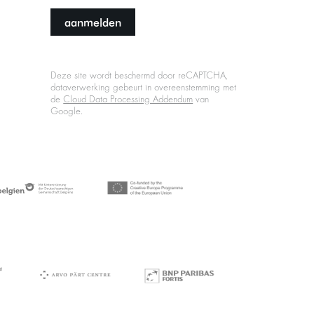
aanmelden
Deze site wordt beschermd door reCAPTCHA,
dataverwerking gebeurt in overeenstemming met
de
Cloud Data Processing Addendum
van
Google.