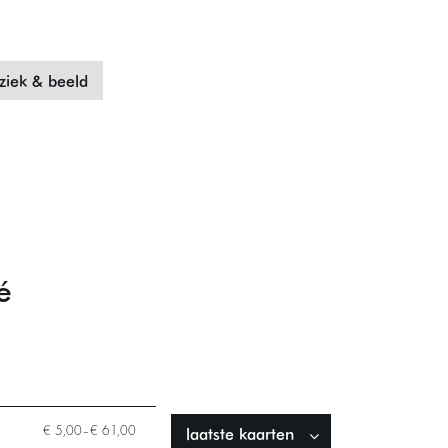
iek & beeld
é
laatste kaarten
€ 5,00–€ 61,00