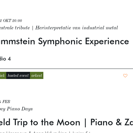
22 OKT
20:00
strale tribute | Herinterpretatie van industrial metal
ammstein Symphonic Experience
dio 4
iek
hosted event
orkest
4 FEB
gey Piano Days
eld Trip to the Moon | Piano & Z