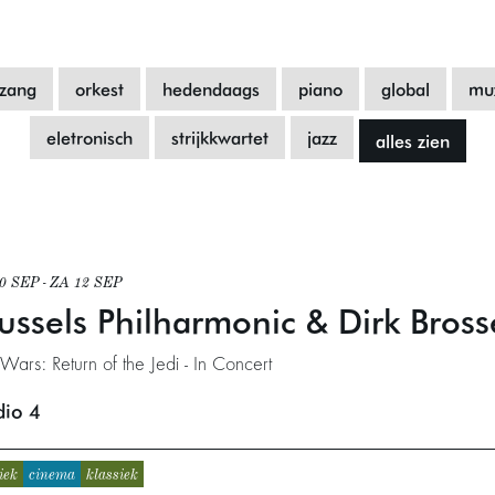
zang
orkest
hedendaags
piano
global
muz
eletronisch
strijkkwartet
jazz
alles zien
10 SEP
-
ZA 12 SEP
ussels Philharmonic & Dirk Bross
 Wars: Return of the Jedi - In Concert
dio 4
iek
cinema
klassiek