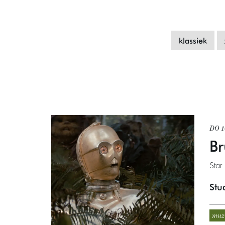
klassiek
DO 
Br
Star
Stu
muz