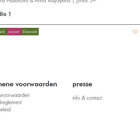
na Hasanova & Anna Vidyaykina | Junior 5+
dio 1
iek
junior
klassiek
mene voorwaarden
presse
svoorwaarden
info & contact
dreglement
eleid