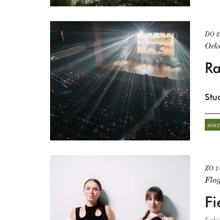
DO 
Orke
R
Stu
muz
ZO 1
Fla
Fi