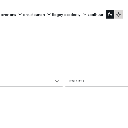
over ons
ons steunen
flagey academy
zaalhuur
reeksen