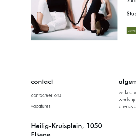
Sabi
Stu
muz
contact
alge
verkoop
contacteer ons
wedstrij
vacatures
privacyb
Heilig-Kruisplein, 1050
Elsene