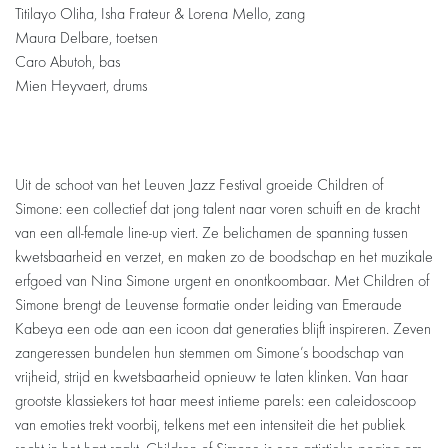
Titilayo Oliha, Isha Frateur & Lorena Mello, zang
Maura Delbare, toetsen
Caro Abutoh, bas
Mien Heyvaert, drums
Uit de schoot van het Leuven Jazz Festival groeide Children of
Simone: een collectief dat jong talent naar voren schuift en de kracht
van een all‑female line‑up viert. Ze belichamen de spanning tussen
kwetsbaarheid en verzet, en maken zo de boodschap en het muzikale
erfgoed van Nina Simone urgent en onontkoombaar. Met Children of
Simone brengt de Leuvense formatie onder leiding van Emeraude
Kabeya een ode aan een icoon dat generaties blijft inspireren. Zeven
Inzoomen
Inzoomen
zangeressen bundelen hun stemmen om Simone’s boodschap van
vrijheid, strijd en kwetsbaarheid opnieuw te laten klinken. Van haar
grootste klassiekers tot haar meest intieme parels: een caleidoscoop
van emoties trekt voorbij, telkens met een intensiteit die het publiek