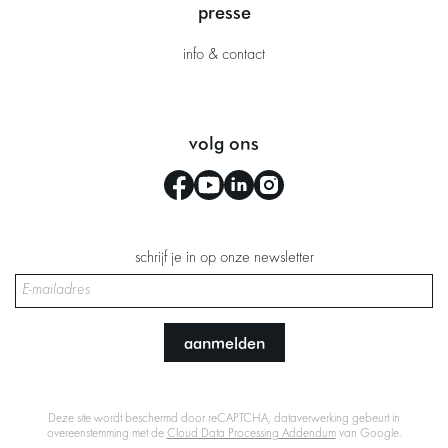
presse
info & contact
volg ons
schrijf je in op onze newsletter
aanmelden
Deze site wordt beschermd door reCAPTCHA, dataverwerking gebeurt in
overeenstemming met de
Cloud Data Processing Addendum
van Google.