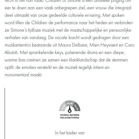
recht in het hart raakt. Children of Simone is een artistieke poging om
eer te doen aan een vaak onbegrepen ziel, een vrouw die integraal
deel uitmaakt van onze gedeelde culturele ervaring. Met spoken
word tillen de Children de performance naar het heden en verbinden
ze Simone’s tijdloze muziek met de maatschappelijke en persoonlijke
verhalen van vandaag. De vocale kracht wordt gedragen door een
muzikantentrio bestaande uit Maura Delbare, Mien Heyvaert en Caro
Abutoh. Met sprankelende keys, pulserende drums en een diepe,
warme bas creëren ze samen een klanklandschap dat de stemmen
optilt, de emoties versterkt en de muziek tegelijk intiem en
monumentaal maakt.
In het kader van