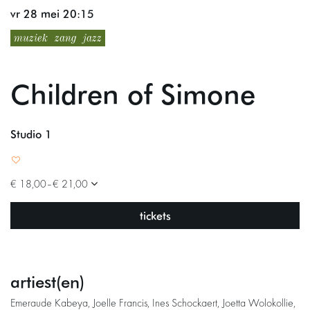
vr 28 mei
20:15
muziek
zang
jazz
Children of Simone
Studio 1
€ 18,00–€ 21,00
tickets
artiest(en)
Emeraude Kabeya, Joelle Francis, Ines Schockaert, Joetta Wolokollie,