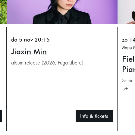
do 5 nov
20:15
zo 14
Jiaxin Min
Flagey 
Fie
album release (2026, Fuga Libera)
Pia
Sabin
5+
info & tickets