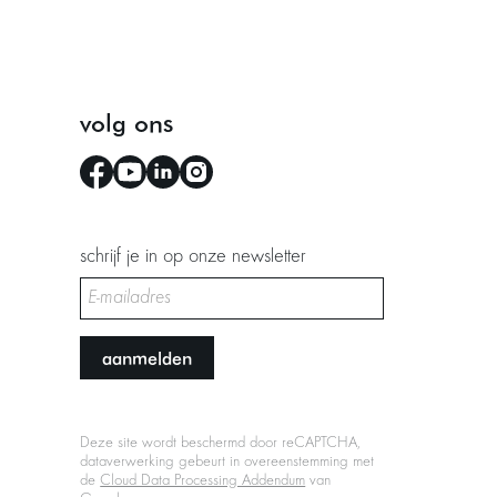
volg ons
schrijf je in op onze newsletter
aanmelden
Deze site wordt beschermd door reCAPTCHA,
dataverwerking gebeurt in overeenstemming met
de
Cloud Data Processing Addendum
van