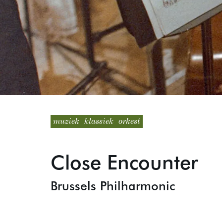
muziek
klassiek
orkest
Close Encounter
Brussels Philharmonic