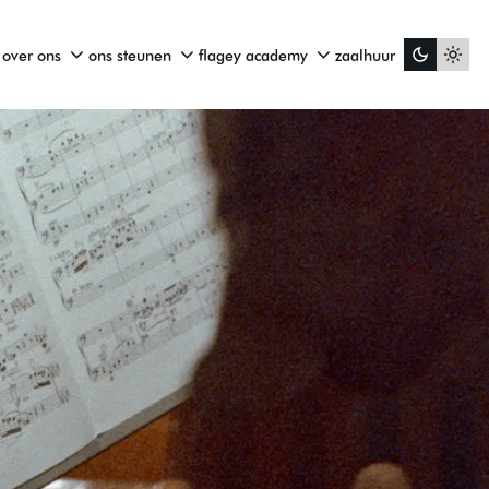
over ons
ons steunen
flagey academy
zaalhuur