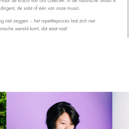
rvaar de kracht van ons collectief. In de historische Studio 4
irigent, de solist of één van onze musici.
niet zeggen – het repetitieproces laat zich niet
nische wereld komt, dat staat vast!