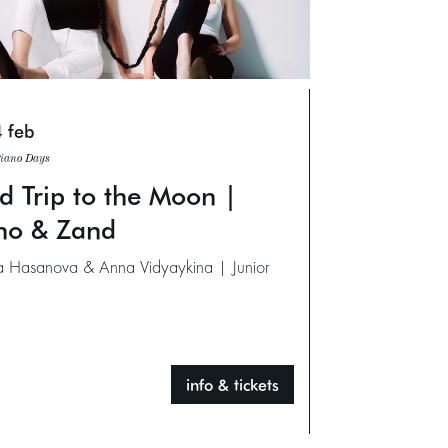
 feb
Piano Days
ld Trip to the Moon |
no & Zand
a Hasanova & Anna Vidyaykina | Junior
info & tickets