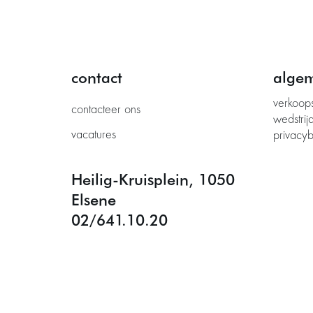
contact
alge
verkoop
contacteer ons
wedstrij
vacatures
privacyb
Heilig-Kruisplein, 1050
Elsene
02/641.10.20