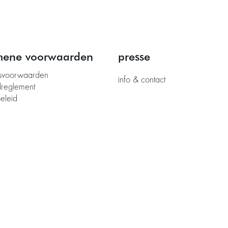
mene voorwaarden
presse
svoorwaarden
info & contact
dreglement
eleid