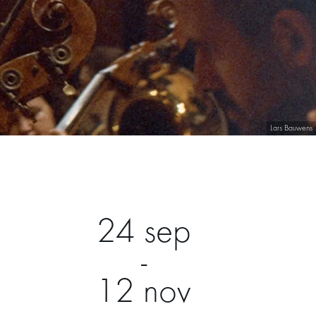
Lars Bauwens
24 sep
-
12 nov