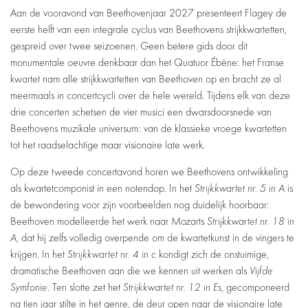
Aan de vooravond van Beethovenjaar 2027 presenteert Flagey de
eerste helft van een integrale cyclus van Beethovens strijkkwartetten,
gespreid over twee seizoenen. Geen betere gids door dit
monumentale oeuvre denkbaar dan het Quatuor Ébène: het Franse
kwartet nam alle strijkkwartetten van Beethoven op en bracht ze al
meermaals in concertcycli over de hele wereld. Tijdens elk van deze
drie concerten schetsen de vier musici een dwarsdoorsnede van
Beethovens muzikale universum: van de klassieke vroege kwartetten
tot het raadselachtige maar visionaire late werk.
Op deze tweede concertavond horen we Beethovens ontwikkeling
als kwartetcomponist in een notendop. In het
Strijkkwartet nr. 5 in A
is
de bewondering voor zijn voorbeelden nog duidelijk hoorbaar:
Beethoven modelleerde het werk naar Mozarts
Strijkkwartet nr. 18 in
A
, dat hij zelfs volledig overpende om de kwartetkunst in de vingers te
krijgen. In het
Strijkkwartet nr. 4 in c
kondigt zich de onstuimige,
dramatische Beethoven aan die we kennen uit werken als
Vijfde
Symfonie
. Ten slotte zet het
Strijkkwartet nr. 12 in Es
, gecomponeerd
na tien jaar stilte in het genre, de deur open naar de visionaire late