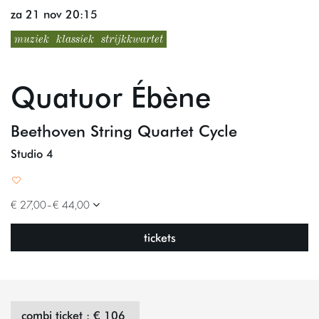
za 21 nov
20:15
muziek
klassiek
strijkkwartet
Quatuor Ébène
Beethoven String Quartet Cycle
Studio 4
€ 27,00–€ 44,00
tickets
combi ticket : € 106