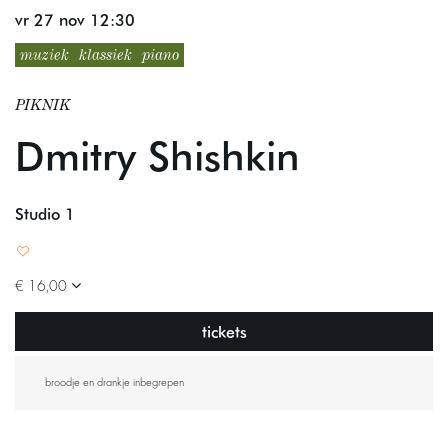
vr 27 nov
12:30
muziek
klassiek
piano
PIKNIK
Dmitry Shishkin
Studio 1
€ 16,00
tickets
broodje en drankje inbegrepen