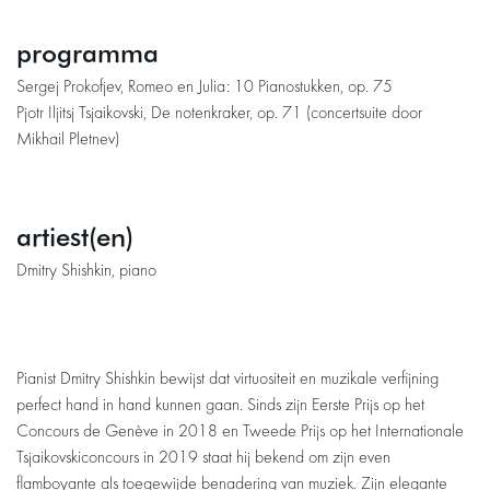
programma
Sergej Prokofjev, Romeo en Julia: 10 Pianostukken, op. 75
Pjotr Iljitsj Tsjaikovski, De notenkraker, op. 71 (concertsuite door
Mikhail Pletnev)
artiest(en)
Dmitry Shishkin, piano
Pianist Dmitry Shishkin bewijst dat virtuositeit en muzikale verfijning
perfect hand in hand kunnen gaan. Sinds zijn Eerste Prijs op het
Concours de Genève in 2018 en Tweede Prijs op het Internationale
Tsjaikovskiconcours in 2019 staat hij bekend om zijn even
flamboyante als toegewijde benadering van muziek. Zijn elegante