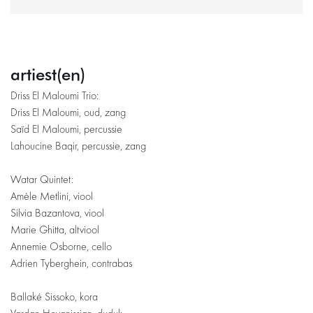
artiest(en)
Driss El Maloumi Trio:
Driss El Maloumi, oud, zang
Saïd El Maloumi, percussie
Lahoucine Baqir, percussie, zang
Watar Quintet:
Amèle Metlini, viool
Silvia Bazantova, viool
Marie Ghitta, altviool
Annemie Osborne, cello
Adrien Tyberghein, contrabas
Ballaké Sissoko, kora