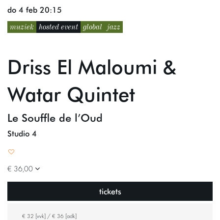
do 4 feb
20:15
muziek
hosted event
global
jazz
Driss El Maloumi &
Watar Quintet
Le Souffle de l’Oud
Studio 4
€ 36,00
tickets
€ 32 [vvk] / € 36 [adk]