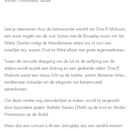
Vardan Hovanissian, duduk
Laat je meevoeren door de betoverende wereld van Driss El Maloumi,
Inzoomen
een ware magiër van de oud. Samen met de Brusselse musici van het
Watar Quintet nodigt de Marokkaanse artiest ons uit voor een
innerlijke reis, waarin Oost en West elkaar met gratie tegemoetkomen.
Tussen de oeroude diepgang van de luit en de verfijning van de
strijkers wordt muziek een dialoog en een gedeelde adem. Driss El
Maloumi werpt een nieuw licht op de traditie, waarin Berberse ritmes,
mediterrane invloeden en de elegantie van kamermuziek
samenkomen.
Om deze creatie nog uitzonderlijker te maken, wordt hij vergezeld
door bijzondere gasten: Ballaké Sissoko (3MA) op de kora en Vardan
Hovanissian op de duduk.
Meer dan een concert is dit een zintuiglijke reis, een verstild moment