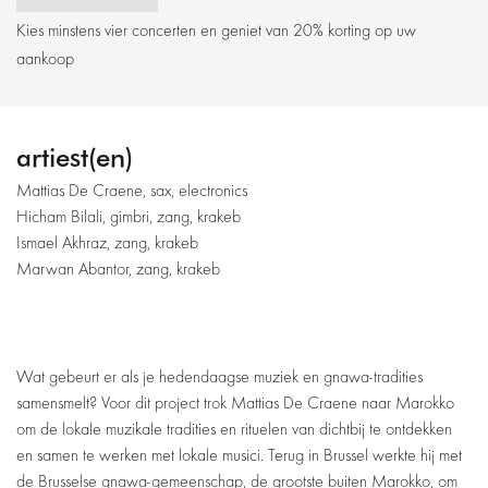
Kies minstens vier concerten en geniet van 20% korting op uw
aankoop
Inzoomen
artiest(en)
Mattias De Craene, sax, electronics
Hicham Bilali, gimbri, zang, krakeb
Ismael Akhraz, zang, krakeb
Marwan Abantor, zang, krakeb
Wat gebeurt er als je hedendaagse muziek en gnawa-tradities
samensmelt? Voor dit project trok Mattias De Craene naar Marokko
om de lokale muzikale tradities en rituelen van dichtbij te ontdekken
en samen te werken met lokale musici. Terug in Brussel werkte hij met
de Brusselse gnawa-gemeenschap, de grootste buiten Marokko, om