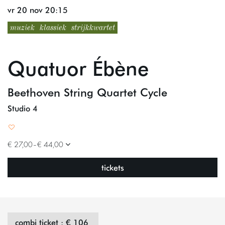
vr 20 nov
20:15
muziek
klassiek
strijkkwartet
Quatuor Ébène
Beethoven String Quartet Cycle
Studio 4
€ 27,00–€ 44,00
tickets
combi ticket : € 106