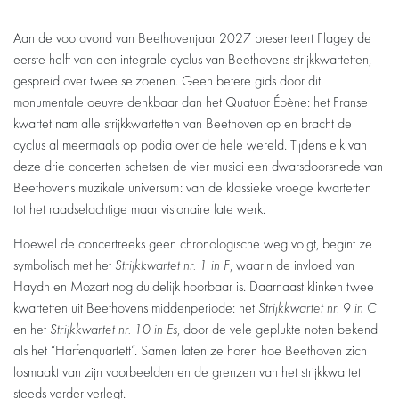
Aan de vooravond van Beethovenjaar 2027 presenteert Flagey de
eerste helft van een integrale cyclus van Beethovens strijkkwartetten,
gespreid over twee seizoenen. Geen betere gids door dit
monumentale oeuvre denkbaar dan het Quatuor Ébène: het Franse
kwartet nam alle strijkkwartetten van Beethoven op en bracht de
cyclus al meermaals op podia over de hele wereld. Tijdens elk van
deze drie concerten schetsen de vier musici een dwarsdoorsnede van
Beethovens muzikale universum: van de klassieke vroege kwartetten
tot het raadselachtige maar visionaire late werk.
Hoewel de concertreeks geen chronologische weg volgt, begint ze
symbolisch met het
Strijkkwartet nr. 1 in F
, waarin de invloed van
Haydn en Mozart nog duidelijk hoorbaar is. Daarnaast klinken twee
kwartetten uit Beethovens middenperiode: het
Strijkkwartet nr. 9 in C
en het
Strijkkwartet nr. 10 in Es
, door de vele geplukte noten bekend
als het “Harfenquartett”. Samen laten ze horen hoe Beethoven zich
losmaakt van zijn voorbeelden en de grenzen van het strijkkwartet
steeds verder verlegt.