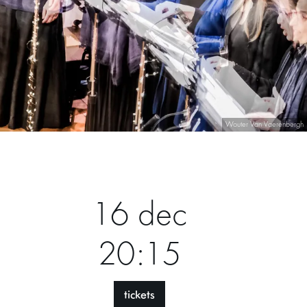
Wouter Van Vaerenbergh
16 dec
20:15
tickets