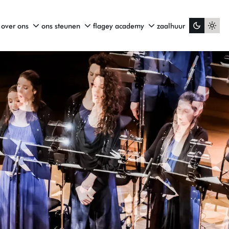
over ons
ons steunen
flagey academy
zaalhuur