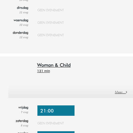
10 aug
dinsdag
GEEN EVENEMENT
11 aug
woensdag
GEEN EVENEMENT
12 aug
donderdag
GEEN EVENEMENT
13 aug
Woman & Child
131 min
Meer…
vrijdag
21:00
7 aug
zaterdag
GEEN EVENEMENT
8 aug