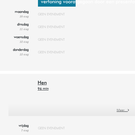
vertoning voorafgegaan door een presentati
maandag
GEEN EVENEMENT
10 aug
dinsdag
GEEN EVENEMENT
11 aug
woensdag
GEEN EVENEMENT
12 aug
donderdag
GEEN EVENEMENT
13 aug
Hen
96 min
Meer…
vrijdag
GEEN EVENEMENT
7 aug