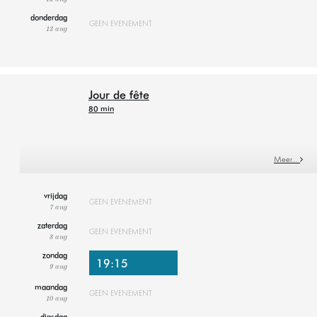
12 aug
donderdag
GEEN EVENEMENT
13 aug
Jour de fête
80 min
Meer…
vrijdag
GEEN EVENEMENT
7 aug
zaterdag
GEEN EVENEMENT
8 aug
zondag
19:15
9 aug
maandag
GEEN EVENEMENT
10 aug