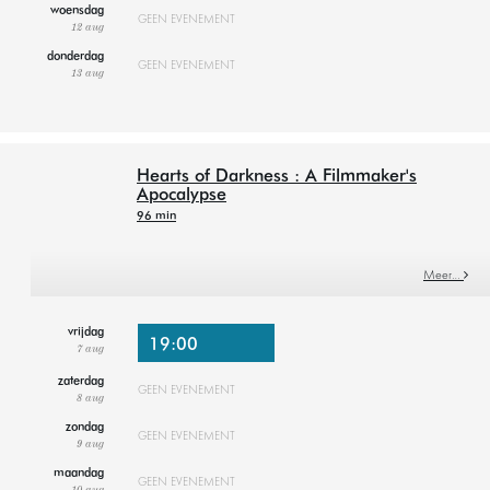
woensdag
GEEN EVENEMENT
12 aug
donderdag
GEEN EVENEMENT
13 aug
Hearts of Darkness : A Filmmaker's
Apocalypse
96 min
Meer…
vrijdag
19:00
7 aug
zaterdag
GEEN EVENEMENT
8 aug
zondag
GEEN EVENEMENT
9 aug
maandag
GEEN EVENEMENT