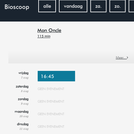
Bioscoop
alle
vandaag
za.
zo.
Mon Oncle
115 min
Meer…
vrijdag
16:45
7 aug
zaterdag
GEEN EVENEMENT
8 aug
zondag
GEEN EVENEMENT
9 aug
maandag
GEEN EVENEMENT
10 aug
dinsdag
GEEN EVENEMENT
11 aug