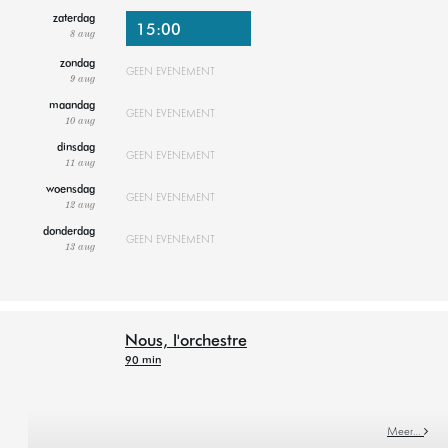
zaterdag
15:00
8 aug
zondag
GEEN EVENEMENT
9 aug
maandag
GEEN EVENEMENT
10 aug
dinsdag
GEEN EVENEMENT
11 aug
woensdag
GEEN EVENEMENT
12 aug
donderdag
GEEN EVENEMENT
13 aug
Nous, l'orchestre
90 min
Meer…