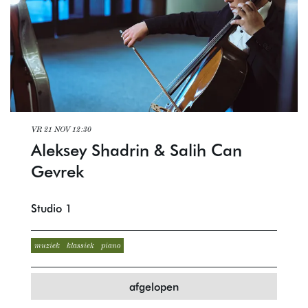
VR 21 NOV
12:30
Aleksey Shadrin & Salih Can
Gevrek
Studio 1
muziek
klassiek
piano
afgelopen