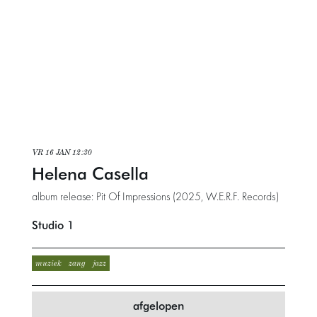
VR 16 JAN
12:30
Helena Casella
album release: Pit Of Impressions (2025, W.E.R.F. Records)
Studio 1
muziek
zang
jazz
afgelopen