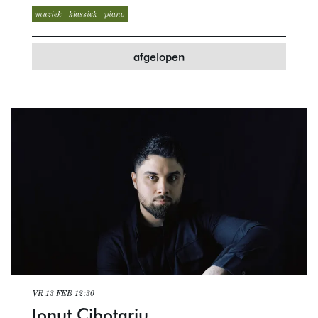
muziek
klassiek
piano
afgelopen
VR 13 FEB
12:30
Ionut Cibotariu