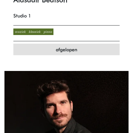
Studio 1
muziek
klassiek
piano
afgelopen