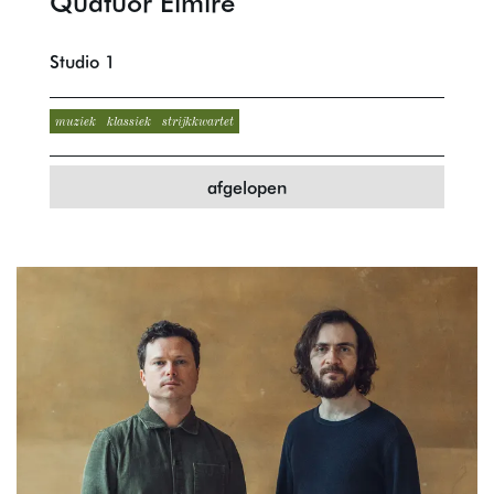
Quatuor Elmire
Studio 1
muziek
klassiek
strijkkwartet
afgelopen