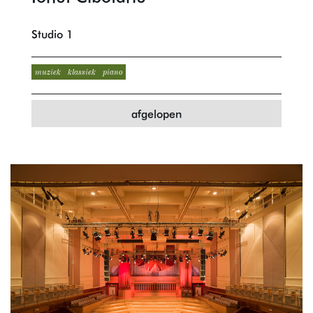
Studio 1
muziek
klassiek
piano
afgelopen