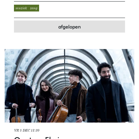
muziek
zang
afgelopen
VR 5 DEC
12:30