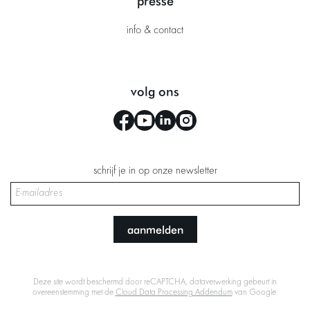
presse
info & contact
volg ons
schrijf je in op onze newsletter
aanmelden
Deze site wordt beschermd door reCAPTCHA, dataverwerking gebeurt in
overeenstemming met de
Cloud Data Processing Addendum
van Google.