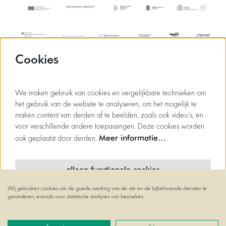
Cookies
We maken gebruik van cookies en vergelijkbare technieken om
het gebruik van de website te analyseren, om het mogelijk te
maken content van derden af te beelden, zoals ook video’s, en
voor verschillende andere toepassingen. Deze cookies worden
Meer informatie…
ook geplaatst door derden.
alleen functionele cookies
Wij gebruiken cookies om de goede werking van de site en de bijbehorende diensten te
minimale cookies
garanderen, evenals voor statistische analyses van bezoeken.
© Flagey
alle cookies
Powered by
CultureSuite