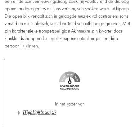
een eindeloze vernieuwingsdrang zoekt hij voortdurend de dialoog
op met andere genres en kunstvormen, van
spoken word
tot hiphop.
Die open blik vertaalt zich in gelaagde muziek vol contrasten: soms
verstild en minimalistisch, soms barstend van uitbundige grooves. Met
zijn karakteristieke trompetspel gidst Akinmusire zijn kwartet door
klanklandschappen die tegelijk experimenteel, urgent en diep
persoonlijk klinken.
In het kader van
Highlights 26|27