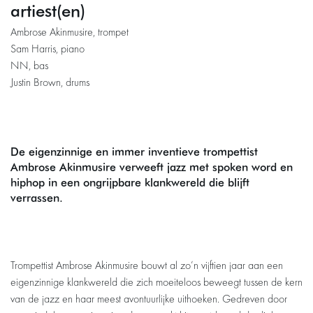
artiest(en)
Ambrose Akinmusire, trompet
Sam Harris, piano
NN, bas
Justin Brown, drums
De eigenzinnige en immer inventieve trompettist
zoomen
Inzoo
Ambrose Akinmusire verweeft jazz met spoken word en
hiphop in een ongrijpbare klankwereld die blijft
verrassen.
Trompettist Ambrose Akinmusire bouwt al zo’n vijftien jaar aan een
eigenzinnige klankwereld die zich moeiteloos beweegt tussen de kern
van de jazz en haar meest avontuurlijke uithoeken. Gedreven door