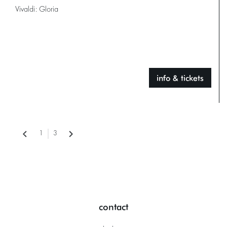
Vivaldi: Gloria
info & tickets
1
3
contact