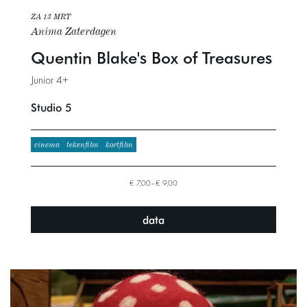
ZA 13 MRT
Anima Zaterdagen
Quentin Blake's Box of Treasures
Junior 4+
Studio 5
cinema
tekenfilm
kortfilm
€ 7,00–€ 9,00
data