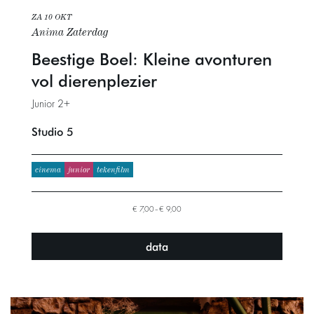
ZA 10 OKT
Anima Zaterdag
Beestige Boel: Kleine avonturen
vol dierenplezier
Junior 2+
Studio 5
cinema
junior
tekenfilm
€ 7,00–€ 9,00
data