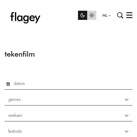
NL
Menu
tekenfilm
genres
reeksen
festivals