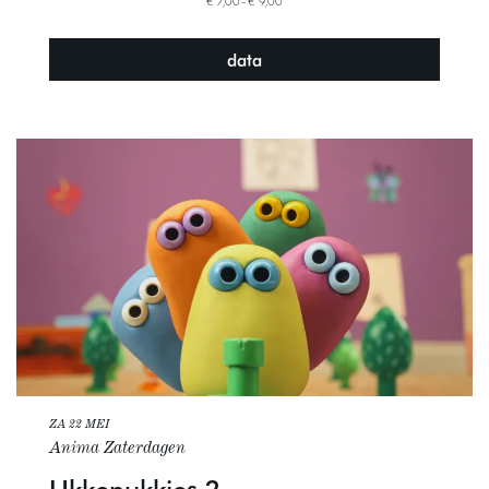
€ 7,00–€ 9,00
data
ZA 22 MEI
Anima Zaterdagen
Ukkepukkies 2