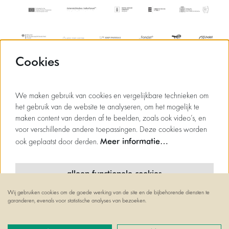
Cookies
We maken gebruik van cookies en vergelijkbare technieken om
het gebruik van de website te analyseren, om het mogelijk te
maken content van derden af te beelden, zoals ook video’s, en
voor verschillende andere toepassingen. Deze cookies worden
Meer informatie…
ook geplaatst door derden.
alleen functionele cookies
Wij gebruiken cookies om de goede werking van de site en de bijbehorende diensten te
minimale cookies
garanderen, evenals voor statistische analyses van bezoeken.
© Flagey
alle cookies
Powered by
CultureSuite