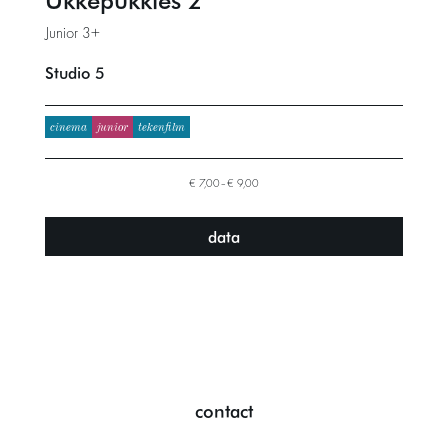
Junior 3+
Studio 5
cinema
junior
tekenfilm
€ 7,00–€ 9,00
data
contact