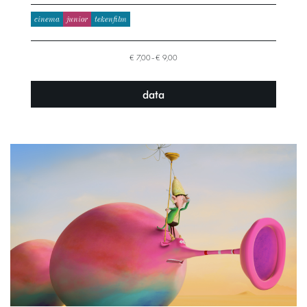
cinema
junior
tekenfilm
€ 7,00–€ 9,00
data