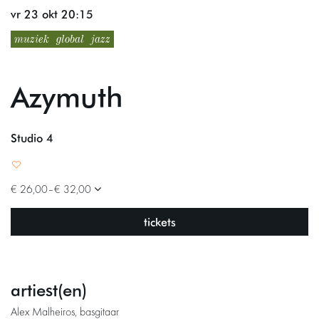
vr 23 okt
20:15
muziek
global
jazz
Azymuth
Studio 4
€ 26,00–€ 32,00
tickets
artiest(en)
Alex Malheiros, basgitaar