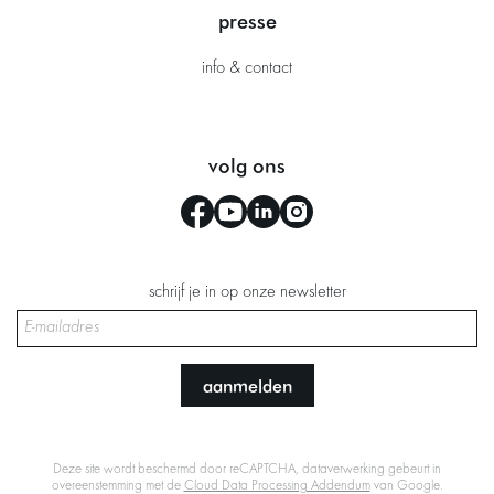
presse
info & contact
volg ons
schrijf je in op onze newsletter
aanmelden
Deze site wordt beschermd door reCAPTCHA, dataverwerking gebeurt in
overeenstemming met de
Cloud Data Processing Addendum
van Google.