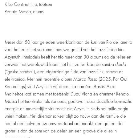
Kiko Continentino, toetsen
Renato Massa, drums
Meer dan 50 jaar geleden weerklonk aan de kust van Rio de Janeiro
voor het eerst het volkomen nieuwe geluid van het jazz fusion trio
Azymuth. Inmiddels heeft het trio meer dan 30 albums op de teller en
verwierf het wereldwijd faam met hun zelfverklaarde
samba doido
(“gekke samba”), een eigenzinnige fusie van jazz-funk, samba en
elektronica. Met hun recentste album
Marca Passo
(2025, Far Out
Recordings) viert Azymuth vijf decennia carrière. Bassist Alex
Malheiros laat samen met toetsenist Dudu Viana en drummer Renato
Massa het trio stralen als vanouds, gedreven door dezelfde kosmische
energie en meesterlijke virtuositeit die Azymuth sinds het prille begin
uniek maken. Het driemansorkest blijft zo trouw aan de formule die
hen al een halve eeuw onweerstaanbaar maakt: een geheel dat
groter is dan de som van de delen en een groove die alles in