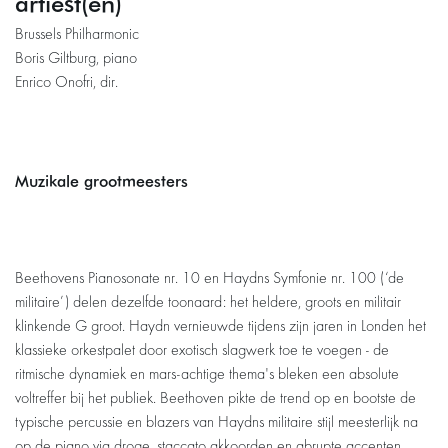
artiest(en)
Brussels Philharmonic
Boris Giltburg, piano
Enrico Onofri, dir.
Muzikale grootmeesters
Beethovens Pianosonate nr. 10 en Haydns Symfonie nr. 100 (‘de
militaire’) delen dezelfde toonaard: het heldere, groots en militair
klinkende G groot. Haydn vernieuwde tijdens zijn jaren in Londen het
klassieke orkestpalet door exotisch slagwerk toe te voegen - de
ritmische dynamiek en mars-achtige thema's bleken een absolute
voltreffer bij het publiek. Beethoven pikte de trend op en bootste de
typische percussie en blazers van Haydns militaire stijl meesterlijk na
op de piano via droge, staccato akkoorden en abrupte accenten.