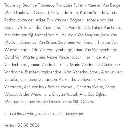
Trouveroy, Beatrice Trouveroy, Françoise Tulkens, Vanessa Van Bergen,
Marie-Paule Van Craynest, Els Van de Perre, Katrien Van de Voorde,
Radboud van den Akker, Dirk Van den Bogaert, Isabelle Van der
Borght, Odile van der Vaeren, Karine Van Doninck, Patrick Van Eecke,
Henriëtte van Eijl, Michel Van Huffel, Alain Van Muylem, Lydie Van
Muylem, Emmanuel Van Rillaer, Stephanie van Rossum, Thomas Van
Waeyenberge, Titia Van Waeyenberge, Laura Van Waeyenberge,
Carol Van Wonterghem, Marie Vandenbosch, Ines Hilde, Alain
Vandenborre, Joanna Vandenbussche, Marie Vander Elst, Christophe
Vandoorne, Elisabeth Vanistendael, Kaat Vanschoubroek, Alain-Laurent
Verbeke, Catherine Verhaegen, Alexandre Verheyden, Anne
Vierstraete, Ann Wallays, Sabine Wavreil, Christian Weise, Serge
Wibaut, André Wielemans, Shayan Yousefi, Ana Zoe Zijlstra,
Management and People Development SRL, Qubemi
and all those who prefer to remain anonymous
version 03.06.2026