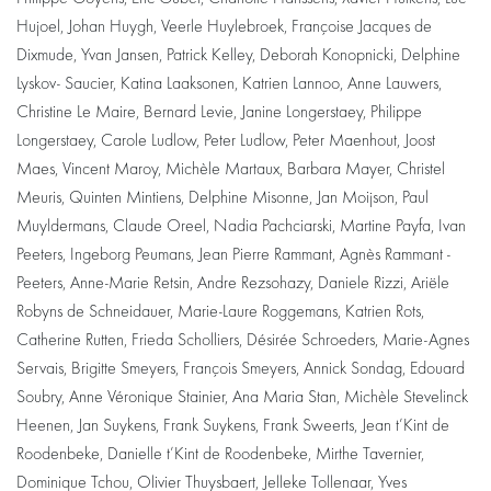
Hujoel, Johan Huygh, Veerle Huylebroek, Françoise Jacques de
Dixmude, Yvan Jansen, Patrick Kelley, Deborah Konopnicki, Delphine
Lyskov- Saucier, Katina Laaksonen, Katrien Lannoo, Anne Lauwers,
Christine Le Maire, Bernard Levie, Janine Longerstaey, Philippe
Longerstaey, Carole Ludlow, Peter Ludlow, Peter Maenhout, Joost
Maes, Vincent Maroy, Michèle Martaux, Barbara Mayer, Christel
Meuris, Quinten Mintiens, Delphine Misonne, Jan Moijson, Paul
Muyldermans, Claude Oreel, Nadia Pachciarski, Martine Payfa, Ivan
Peeters, Ingeborg Peumans, Jean Pierre Rammant, Agnès Rammant -
Peeters, Anne-Marie Retsin, Andre Rezsohazy, Daniele Rizzi, Ariële
Robyns de Schneidauer, Marie-Laure Roggemans, Katrien Rots,
Catherine Rutten, Frieda Scholliers, Désirée Schroeders, Marie-Agnes
Servais, Brigitte Smeyers, François Smeyers, Annick Sondag, Edouard
Soubry, Anne Véronique Stainier, Ana Maria Stan, Michèle Stevelinck
Heenen, Jan Suykens, Frank Suykens, Frank Sweerts, Jean t’Kint de
Roodenbeke, Danielle t’Kint de Roodenbeke, Mirthe Tavernier,
Dominique Tchou, Olivier Thuysbaert, Jelleke Tollenaar, Yves