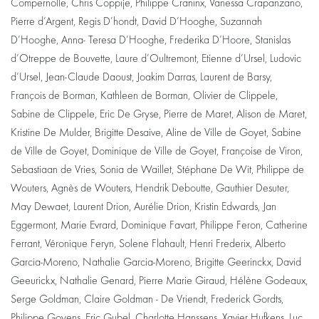
Compernolle, Chris Coppije, Philippe Craninx, Vanessa Crapanzano,
Pierre d’Argent, Regis D’hondt, David D’Hooghe, Suzannah
D’Hooghe, Anna- Teresa D’Hooghe, Frederika D’Hoore, Stanislas
d’Otreppe de Bouvette, Laure d’Oultremont, Etienne d’Ursel, Ludovic
d’Ursel, Jean-Claude Daoust, Joakim Darras, Laurent de Barsy,
François de Borman, Kathleen de Borman, Olivier de Clippele,
Sabine de Clippele, Eric De Gryse, Pierre de Maret, Alison de Maret,
Kristine De Mulder, Brigitte Desaive, Aline de Ville de Goyet, Sabine
de Ville de Goyet, Dominique de Ville de Goyet, Françoise de Viron,
Sebastiaan de Vries, Sonia de Waillet, Stéphane De Wit, Philippe de
Wouters, Agnès de Wouters, Hendrik Deboutte, Gauthier Desuter,
May Dewaet, Laurent Drion, Aurélie Drion, Kristin Edwards, Jan
Eggermont, Marie Evrard, Dominique Favart, Philippe Feron, Catherine
Ferrant, Véronique Feryn, Solene Flahault, Henri Frederix, Alberto
Garcia-Moreno, Nathalie Garcia-Moreno, Brigitte Geerinckx, David
Geeurickx, Nathalie Genard, Pierre Marie Giraud, Hélène Godeaux,
Serge Goldman, Claire Goldman - De Vriendt, Frederick Gordts,
Philippe Goyens, Eric Gubel, Charlotte Hanssens, Xavier Hufkens, Luc