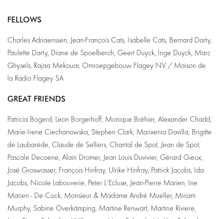
FELLOWS
Charles Adriaenssen, Jean-François Cats, Isabelle Cats, Bernard Darty,
Paulette Darty, Diane de Spoelberch, Geert Duyck, Inge Duyck, Marc
Ghysels, Rajaa Mekouar, Omroepgebouw Flagey NV / Maison de
la Radio Flagey SA
GREAT FRIENDS
Patricia Bogerd, Leon Borgerhoff, Monique Bréhier, Alexander Chadd,
Marie-Irene Ciechanowska, Stephen Clark, Marixenia Davilla, Brigitte
de Laubarède, Claude de Selliers, Chantal de Spot, Jean de Spot,
Pascale Decoene, Alain Dromer, Jean Louis Duvivier, Gérard Gieux,
José Groswasser, François Hinfray, Ulrike Hinfray, Patrick Jacobs, Ida
Jacobs, Nicole Labouverie, Peter L’Ecluse, Jean-Pierre Marien, Ine
Marien - De Cock, Monsieur & Madame André Mueller, Miriam
Murphy, Sabine Overkämping, Martine Renwart, Martine Riviere,