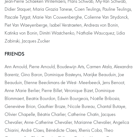
Jean-Pierre Schaeken Willemaers, Hans Schwab, My-Van Schwab,
Didier Staquet, Maria Grazia Tanese, Coen Teulings, Pauline Teulings,
Pascale Tytgat, Marie Van Couwenberghe, Colienne Van Strydonck,
Piet Van Waeyenberge, Isabel Verstraeten, Andreas von Bonin,
Katinka von Bonin, Dimitri Wastchenko, Nathalie Waucquez, Lidia
Zabinski, Jacques Zucker
FRIENDS
Ann Arnould, Pierre Arnould, Boudewijn Arts, Carmen Atala, Alexandra
Barentz, Gino Baron, Dominique Basteyns, Marijke Beauduin, Joe
Beauduin, Etienne Beeckmans de West- Meerbeeck, Jens Benoot,
Anne Marie Berlier, Pierre Billet, Véronique Bizet, Dominique
Blommaert, Beatrix Bourdon, Edwin Bourgeois, Noëlle Bribosia,
Geneviève Brion, Gauthier Broze, Nicole Bureau, Chantal Butaye,
Olivier Chapelle, Béatrix Charlier, Catherine Chatin, Jacques
Chevalier, Anne-Catherine Chevalier, Marianne Chevalier, Angelica
Chiarini, André Claes, Bénédicte Claes, Xhenis Coba, Theo