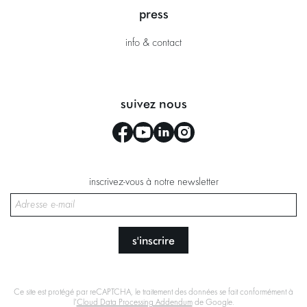
press
info & contact
suivez nous
inscrivez-vous à notre newsletter
s'inscrire
Ce site est protégé par reCAPTCHA, le traitement des données se fait conformément à
l'
Cloud Data Processing Addendum
de Google.