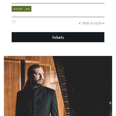
muziek
jazz
€ 18,00–€ 25,00
tickets