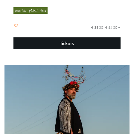
muziek
global
jazz
€ 38,00–€ 44,00
tickets