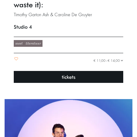
waste it):
Timothy Garton Ash & Caroline De Gruyter
Studio 4
meet
literatuur
€ 11,00–€ 14,00
tickets