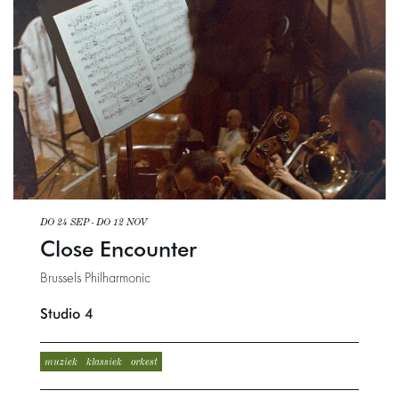
DO 24 SEP
-
DO 12 NOV
Close Encounter
Brussels Philharmonic
Studio 4
muziek
klassiek
orkest