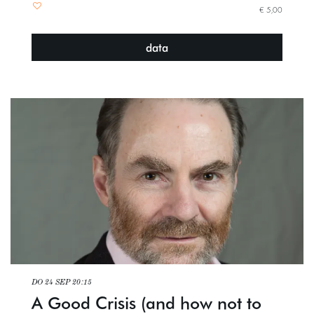
€ 5,00
data
DO 24 SEP
20:15
A Good Crisis (and how not to