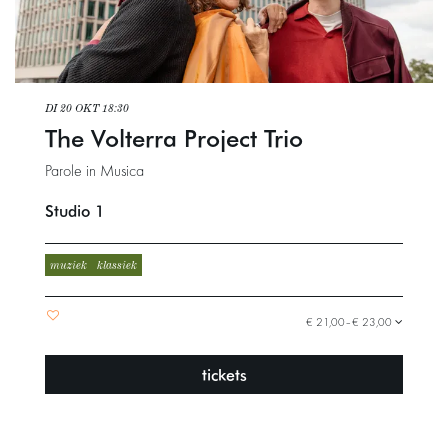
DI 20 OKT
18:30
The Volterra Project Trio
Parole in Musica
Studio 1
muziek
klassiek
€ 21,00–€ 23,00
tickets