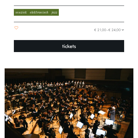
muziek
elektronisch
jazz
€ 21,00–€ 24,00
tickets