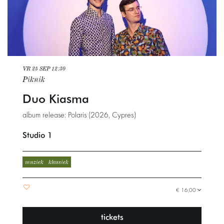
VR 25 SEP
12:30
Piknik
Duo Kiasma
album release: Polaris (2026, Cypres)
Studio 1
muziek
klassiek
€ 16,00
tickets