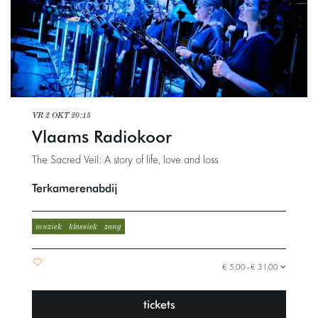
VR 2 OKT
20:15
Vlaams Radiokoor
The Sacred Veil: A story of life, love and loss
Terkamerenabdij
muziek
klassiek
zang
€ 5,00–€ 31,00
tickets