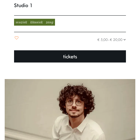
Studio 1
muziek
klassiek
zang
€ 5,00–€ 20,00
tickets