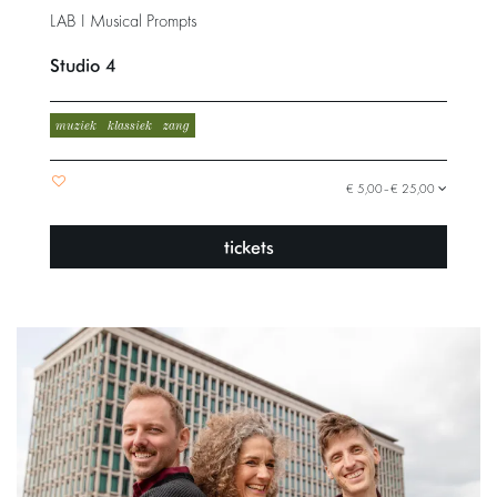
LAB I Musical Prompts
Studio 4
muziek
klassiek
zang
€ 5,00–€ 25,00
tickets