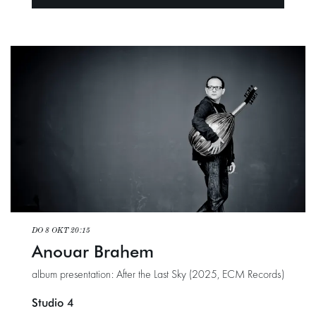
DO 8 OKT
20:15
Anouar Brahem
album presentation: After the Last Sky (2025, ECM Records)
Studio 4