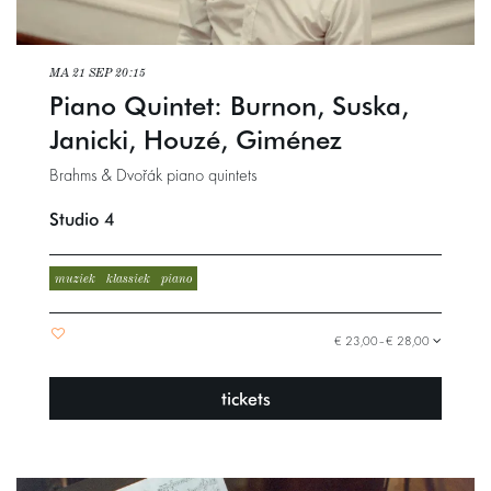
MA 21 SEP
20:15
Piano Quintet: Burnon, Suska,
Janicki, Houzé, Giménez
Brahms & Dvořák piano quintets
Studio 4
muziek
klassiek
piano
€ 23,00–€ 28,00
tickets