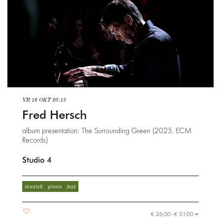
VR 16 OKT
20:15
Fred Hersch
album presentation: The Surrounding Green (2025, ECM
Records)
Studio 4
muziek
piano
jazz
€ 26,00–€ 31,00