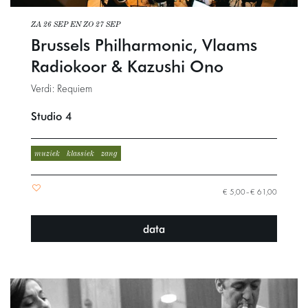
ZA 26 SEP
EN
ZO 27 SEP
Brussels Philharmonic, Vlaams
Radiokoor & Kazushi Ono
Verdi: Requiem
Studio 4
muziek
klassiek
zang
€ 5,00–€ 61,00
data