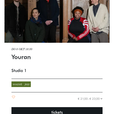
DO 8 OKT
18:30
Youran
Studio 1
muziek
jazz
€ 21,00–€ 23,00
tickets