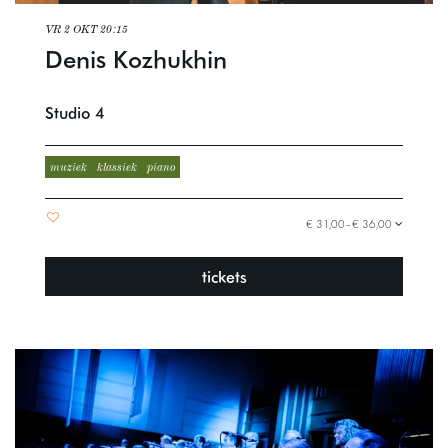
VR 2 OKT
20:15
Denis Kozhukhin
Studio 4
muziek
klassiek
piano
€ 31,00–€ 36,00
tickets