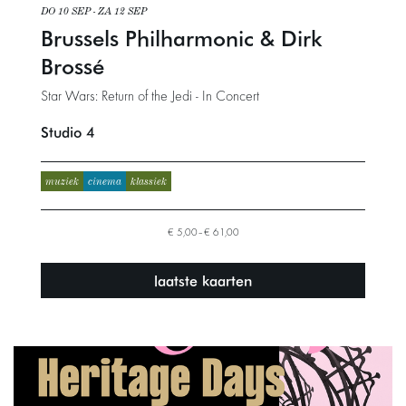
DO 10 SEP
-
ZA 12 SEP
Brussels Philharmonic & Dirk
Brossé
Star Wars: Return of the Jedi - In Concert
Studio 4
muziek
cinema
klassiek
€ 5,00–€ 61,00
laatste kaarten