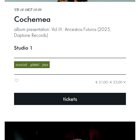
VR 16 OKT
18:30
Cochemea
album presentation: Vol III: Ancestros Futuros (2025,
Daptone Records)
Studio 1
muziek
global
jazz
€ 21,00–€ 23,00
tickets