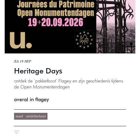
ZA 19 SEP
Heritage Days
ontdek de ‘pakketboot’ Flagey en zijn geschiedenis tijdens
de Open Monumentendagen
overal in flagey
meet
architectuur