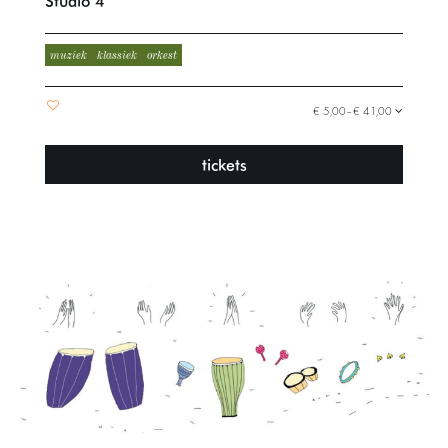
Studio 4
muziek
klassiek
orkest
€ 5,00–€ 41,00
tickets